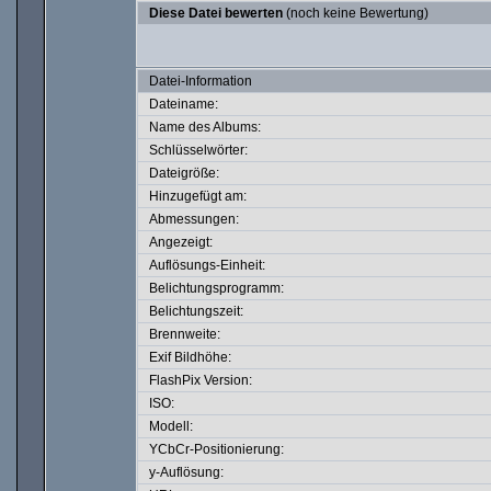
Diese Datei bewerten
(noch keine Bewertung)
Datei-Information
Dateiname:
Name des Albums:
Schlüsselwörter:
Dateigröße:
Hinzugefügt am:
Abmessungen:
Angezeigt:
Auflösungs-Einheit:
Belichtungsprogramm:
Belichtungszeit:
Brennweite:
Exif Bildhöhe:
FlashPix Version:
ISO:
Modell:
YCbCr-Positionierung:
y-Auflösung: