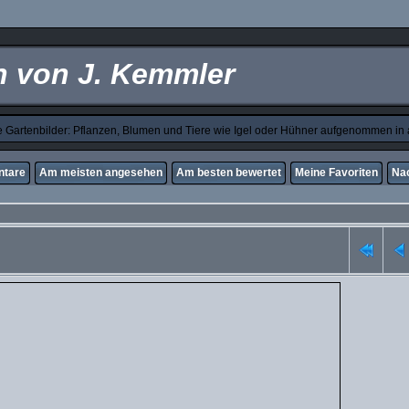
en von J. Kemmler
Gartenbilder: Pflanzen, Blumen und Tiere wie Igel oder Hühner aufgenommen in a
tare
Am meisten angesehen
Am besten bewertet
Meine Favoriten
Na