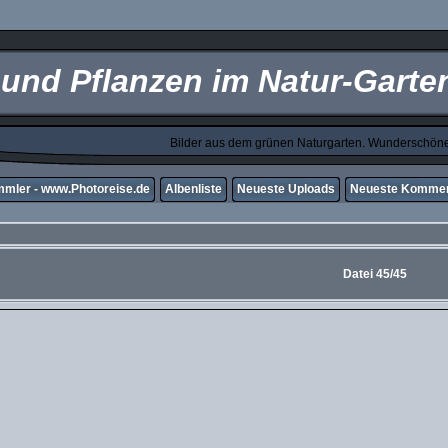
e und Pflanzen im Natur-Gart
Bilder aus dem grünen Naturgarten. Wunderschöne 
mler - www.Photoreise.de
Albenliste
Neueste Uploads
Neueste Kommen
Datei 45/45