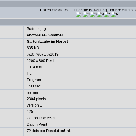
Halten Sie die Maus über die Bewertung, um Ihre Stimm
Buddha.jpg
Photoreise
/
Sommer
Garten Laube im Herbst
635 KB
%10. %671 %2019
1200 x 800 Pixel
1074 mal
Inch
Program
1/80 sec
55 mm
2304 pixels
version 1
125
Canon EOS 650D
Datum Point
72 dots per ResolutionUnit