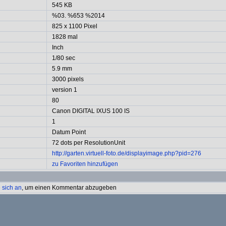
545 KB
%03. %653 %2014
825 x 1100 Pixel
1828 mal
Inch
1/80 sec
5.9 mm
3000 pixels
version 1
80
Canon DIGITAL IXUS 100 IS
1
Datum Point
72 dots per ResolutionUnit
http://garten.virtuell-foto.de/displayimage.php?pid=276
zu Favoriten hinzufügen
 sich an
, um einen Kommentar abzugeben