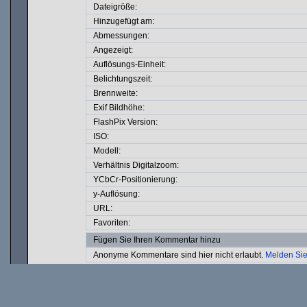
Dateigröße:
Hinzugefügt am:
Abmessungen:
Angezeigt:
Auflösungs-Einheit:
Belichtungszeit:
Brennweite:
Exif Bildhöhe:
FlashPix Version:
ISO:
Modell:
Verhältnis Digitalzoom:
YCbCr-Positionierung:
y-Auflösung:
URL:
Favoriten:
Fügen Sie Ihren Kommentar hinzu
Anonyme Kommentare sind hier nicht erlaubt.
Melden Sie