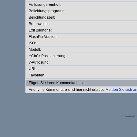
Auflösungs-Einheit:
Belichtungsprogramm:
Belichtungszeit:
Brennweite:
Exif Bildhöhe:
FlashPix Version:
ISO:
Modell:
YCbCr-Positionierung:
y-Auflösung:
URL:
Favoriten:
Fügen Sie Ihren Kommentar hinzu
Anonyme Kommentare sind hier nicht erlaubt.
Melden Sie sich a
Powered